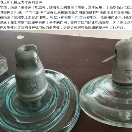
电压和机械应力作用的器件
早期，绝缘子主要用于电线杆，随着社会的发展与需要，逐步应用于于高型高压电线
电部件之间,或一个导电部件与设备及易接触表面之间沿绝缘材料表面测量的短空间距离
被绝缘子两端电压击穿,即爬电。根据污秽程度不同,重污秽地区一般采用爬距为31毫米
绝缘子在架空输电线路中有两个基本的作用：支撑导线与防止电流回地，为了保证这
件发生变化导致的各种机电应力而失效，否则会损害整条线路的使用和运行寿命。