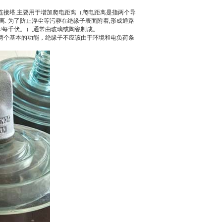
连接塔,主要用于增加爬电距离（爬电距离是指两个导
. 为了防止浮尘等污秽在绝缘子表面附着,形成通路
/每千伏。）,通常由玻璃或陶瓷制成。
两个基本的功能，绝缘子不应该由于环境和电负荷条