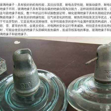
玻璃绝缘子：具有较好的机电性能，其抗拉强度、耐电击穿性能、耐振动疲劳、耐电
绝缘子不同，玻璃绝缘子具有零值自爆的绝缘自我淘汰能力，这样就很容易被发现，
这与瓷绝缘子相反。数十年的运行和试验数据证明，钢化玻璃绝缘子具有长期稳定的
陶瓷绝缘子：具有良好的绝缘性能、抗气候变化的性能、耐热性和组装灵活等优点，
于可击穿型的，它是采用水泥将物理、化学性能各异的瓷件与金属件胶装而构成的，
雨、雪、雾等的作用，会逐步劣化，对电网的安全运行带来威胁。特别是含有劣化绝
时，可能会使劣化的绝缘子头部瞬间发热爆炸，造成导线落地的事故。玻璃绝缘子和
璃绝缘子和瓷绝缘子。